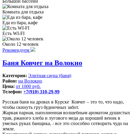
Большой бассейн
Комната для отдыха
Еда из бара, кафе
Есть WI-FI
Около 12 человек
Рекомендуем
Баня Ковчег на Волокно
Категория:
Элитная сауна (баня)
Район:
на Волокно
Цена:
от 1000 руб.
Телефон:
+7(910) 310-29-99
Русская баня на дровах в Курске Ковчег – это то, что надо,
чтобы скинуть груз будничных забот.
Жаркая парная, наполненная волшебным ароматом душистых
трав, ржаного хлеба и лугового меда да хороший веник в
умелых руках банщика, - все это способно сотворить чудо на
земле.