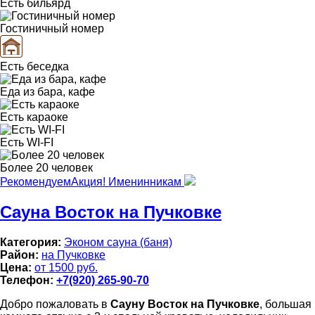
Есть бильярд
Гостиничный номер
Есть беседка
Еда из бара, кафе
Есть караоке
Есть WI-FI
Более 20 человек
Рекомендуем
Акция! Именинникам
Сауна Восток на Пучковке
Категория:
Эконом сауна (баня)
Район:
на Пучковке
Цена:
от 1500 руб.
Телефон:
+7(920) 265-90-70
Добро пожаловать в
Сауну Восток на Пучковке
, большая