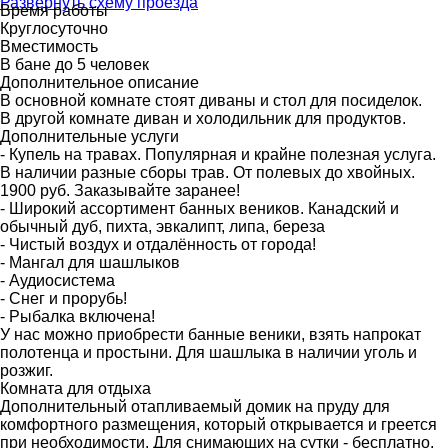
Развернуть схему проезда
Время работы
Круглосуточно
Вместимость
В бане до 5 человек
Дополнительное описание
В основной комнате стоят диваны и стол для посиделок.
В другой комнате диван и холодильник для продуктов.
Дополнительные услуги
- Купель на травах. Популярная и крайне полезная услуга.
В наличии разные сборы трав. От полевых до хвойных.
1900 руб. Заказывайте заранее!
- Широкий ассортимент банных веников. Канадский и
обычный дуб, пихта, эвкалипт, липа, береза
- Чистый воздух и отдалённость от города!
- Мангал для шашлыков
- Аудиосистема
- Снег и прорубь!
- Рыбалка включена!
У нас можно приобрести банные веники, взять напрокат
полотенца и простыни. Для шашлыка в наличии уголь и
розжиг.
Комната для отдыха
Дополнительный отапливаемый домик на пруду для
комфортного размещения, который открывается и греется
при необходимости. Для снимающих на сутки - бесплатно.